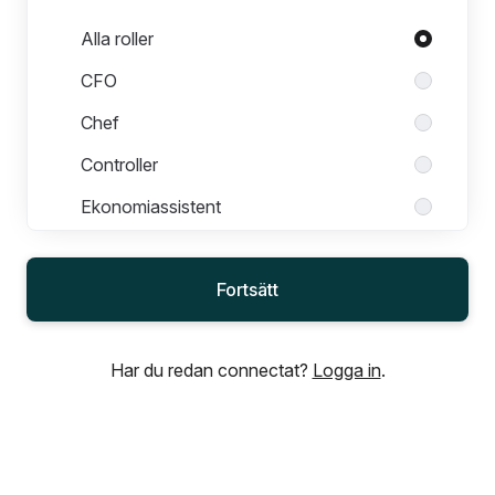
Roller i Finans
Alla roller
CFO
Chef
Controller
Ekonomiassistent
Inköpsansvarig
Fortsätt
Rapportering & Kapitaltäckning
specialist
Treasurymedarbetare
Har du redan connectat?
Logga in
.
Fondbolaget