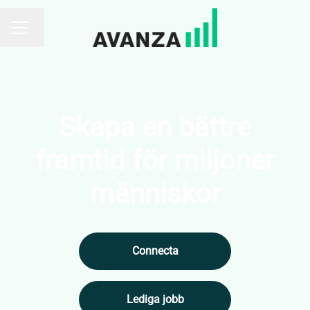
Byt språk
KARRIÄRMENY
Skapa en bättre
framtid för miljoner
människor
Connecta
Lediga jobb