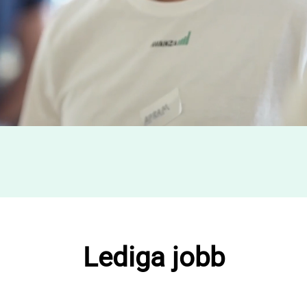
Hos oss får du växa och utvecklas
tillsammans med andra som också brinner
för att göra sparande mer lättillgängligt.
Spana in våra lediga tjänster och ansök idag
– vi ser fram emot att lära känna dig!
Lediga jobb