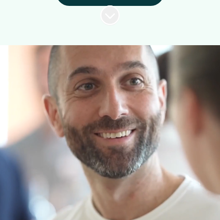
Skrolla för mer innehåll
Välkommen in i
värmen
Vill du vara med och revolutionera
branschen? Då är du i gott sällskap. För att
lyckas med det tror vi att man måste våga
tänka nytt och utmana gamla idéer. Det är
då vi blir som bäst.