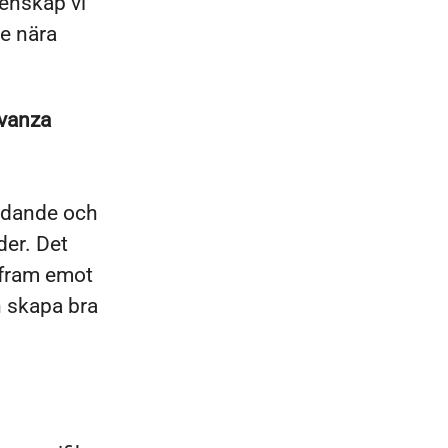
menskap vi
de nära
Avanza
judande och
der. Det
 fram emot
h skapa bra