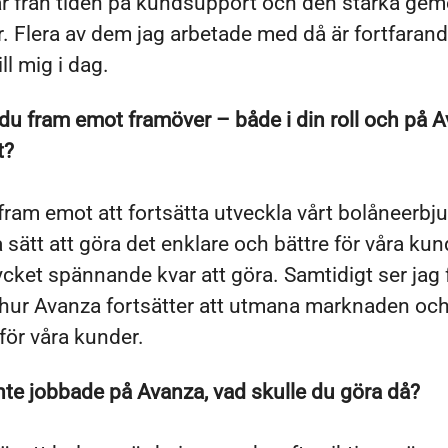
är från tiden på kundsupport och den starka ge
. Flera av dem jag arbetade med då är fortfaran
ll mig i dag.
du fram emot framöver – både i din roll och på 
t?
fram emot att fortsätta utveckla vårt bolåneerb
a sätt att göra det enklare och bättre för våra kun
cket spännande kvar att göra. Samtidigt ser jag
a hur Avanza fortsätter att utmana marknaden oc
 för våra kunder.
te jobbade på Avanza, vad skulle du göra då?