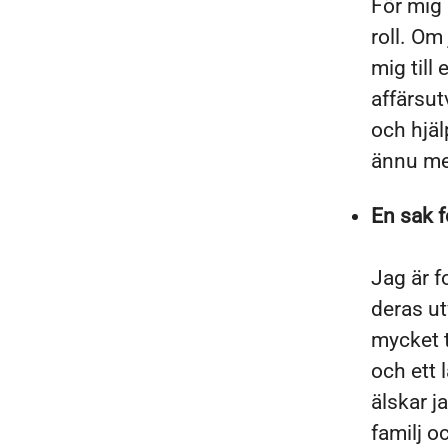
För mig 
roll. Om
mig till
affärsu
och hjäl
ännu me
En sak f
Jag är fo
deras ut
mycket t
och ett 
älskar ja
familj o