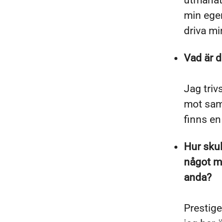
utmanat
min egen
driva m
Vad är d
Jag triv
mot samm
finns en
Hur skul
något mi
anda?
Prestige