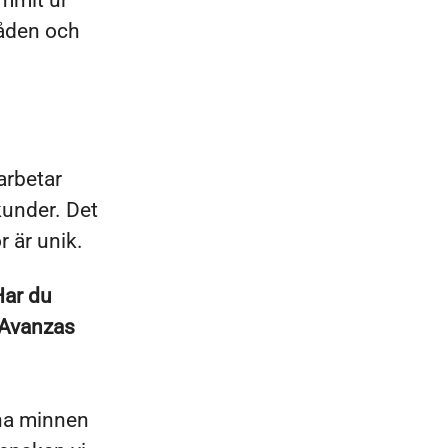
mmit ur
råden och
arbetar
kunder. Det
r är unik.
Har du
 Avanzas
ina minnen