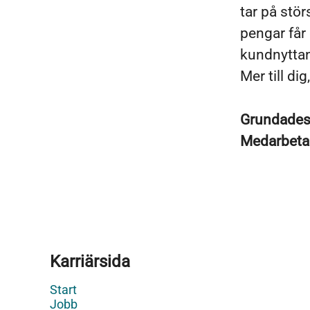
tar på stö
pengar får 
kundnyttan
Mer till di
Grundade
Medarbeta
Karriärsida
Start
Jobb