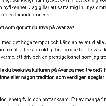
 mig. Samtidigt har mycket av min utveckling ko
 nyfikenhet. Jag gillar att sätta mig in i nya om
in egen lärandeprocess.
et som gör att du trivs på Avanza?
s med det höga tempot och känslan av att vi alla 
a mål: att skapa riktigt bra produkter för våra 
 värme, ett driv och en prestigelöshet som jag tro
le du beskriva kulturen på Avanza med tre ord? 
nne eller någon tradition som verkligen speglar
lös, energifylld och omtänksam. Ett av många f