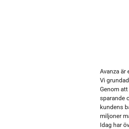
Avanza är 
Vi grundad
Genom att s
sparande oc
kundens bäs
miljoner m
Idag har öv