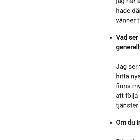
jag har 
hade där
vänner ti
Vad ser 
generell
Jag ser 
hitta ny
finns my
att följ
tjänster
Om du in