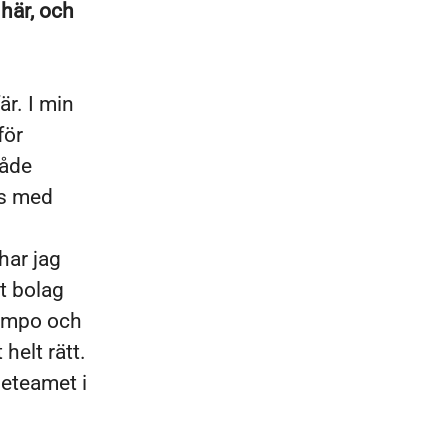
 här, och
r. I min
för
både
ns med
har jag
at bolag
tempo och
helt rätt.
eteamet i