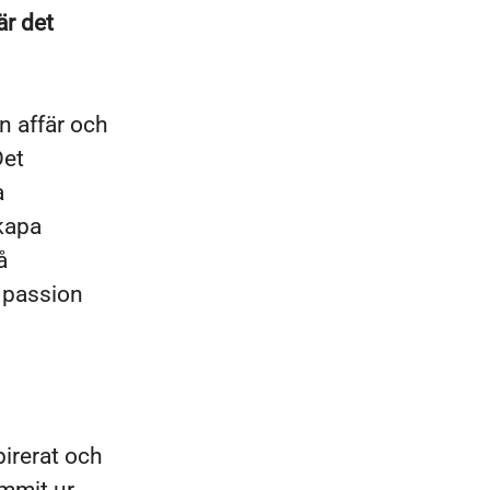
är det
en affär och
Det
a
skapa
å
k passion
pirerat och