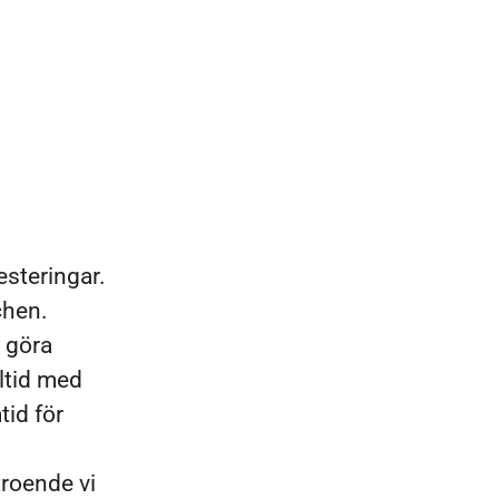
esteringar.
chen.
t göra
lltid med
tid för
troende vi