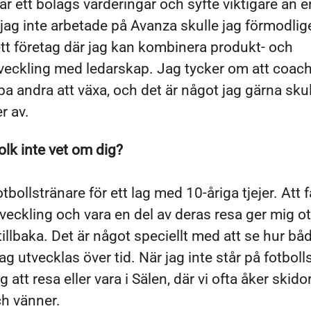
är ett bolags värderingar och syfte viktigare än e
 jag inte arbetade på Avanza skulle jag förmodli
 ett företag där jag kan kombinera produkt- och
tveckling med ledarskap. Jag tycker om att coac
pa andra att växa, och det är något jag gärna sku
r av.
olk inte vet om dig?
tbollstränare för ett lag med 10-åriga tjejer. Att f
veckling och vara en del av deras resa ger mig ot
illbaka. Det är något speciellt med att se hur båd
lag utvecklas över tid. När jag inte står på fotbol
g att resa eller vara i Sälen, där vi ofta åker skid
ch vänner.