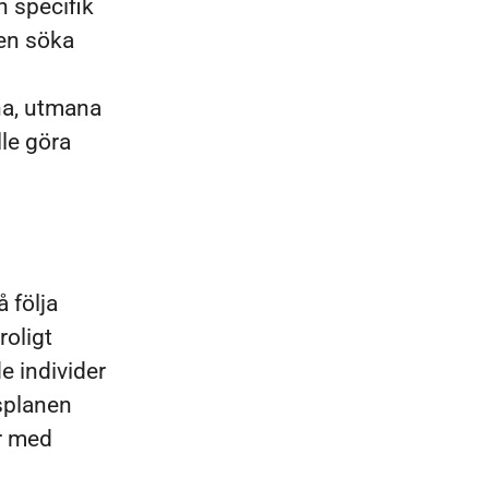
n specifik
gen söka
ha, utmana
lle göra
å följa
roligt
e individer
lsplanen
or med