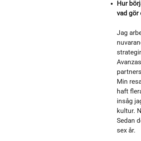
Hur börj
vad gör 
Jag arb
nuvarand
strategi
Avanzas
partners
Min res
haft fle
insåg j
kultur. 
Sedan d
sex år.