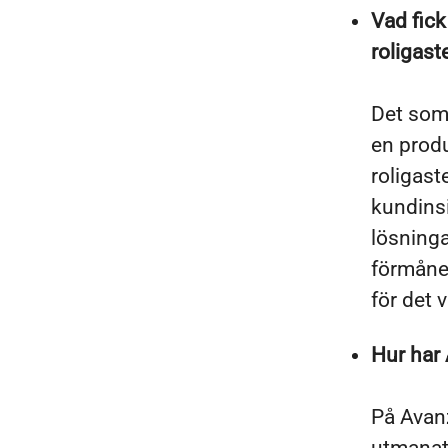
Vad fick 
roligast
Det som 
en prod
roligast
kundinsi
lösninga
förmånen
för det v
Hur har 
På Avanz