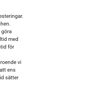
esteringar.
chen.
t göra
lltid med
tid för
troende vi
att ens
id sätter