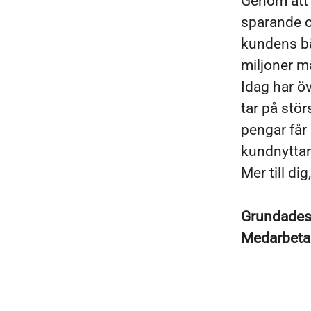
Genom att s
sparande oc
kundens bäs
miljoner m
Idag har öv
tar på stö
pengar får 
kundnyttan
Mer till di
Grundade
Medarbeta