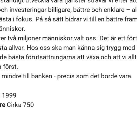
tändigt utveckla våra tjänster strävar vi efter at
h investeringar billigare, bättre och enklare – a
ta i fokus. På så sätt bidrar vi till en bättre fram
änniskor.
er två miljoner människor valt oss. Det är ett för
rsta allvar. Hos oss ska man känna sig trygg med 
de bästa förutsättningarna att växa och att vi allt
 först.
g, mindre till banken - precis som det borde vara.
s
1999
re
Cirka 750