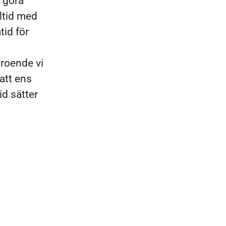
t göra
lltid med
tid för
troende vi
att ens
id sätter