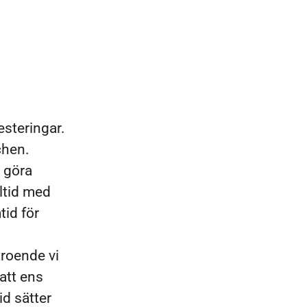
esteringar.
chen.
t göra
lltid med
tid för
troende vi
att ens
id sätter