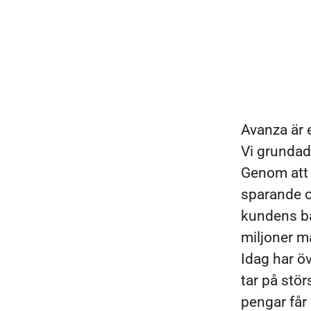
Avanza är 
Vi grundad
Genom att s
sparande oc
kundens bäs
miljoner m
Idag har öv
tar på stö
pengar får 